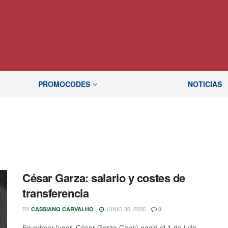
PROMOCODES
NOTICIAS
César Garza: salario y costes de
transferencia
BY
JUNIO 30, 2026
CASSIANO CARVALHO
0
En primer lugar, César Garza Cantú nació el 1 de julio