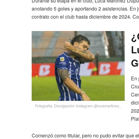
Durante su etapa en el club, Luca Martínez Dup
anotando 5 goles y aportando 2 asistencias. En 
contrato con el club hasta diciembre de 2024. Co
¿
L
G
En 
Cru
Cen
dic
Fotografia: Divulgación/ Instagram @lucamartinez_
202
Pla
Comenzó como titular, pero no pudo evitar que el e