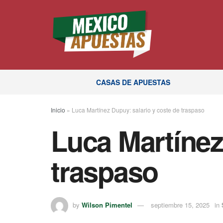
CASAS DE APUESTAS
Inicio
»
Luca Martínez Dupuy: salario y coste de traspaso
Luca Martínez
traspaso
by
Wilson Pimentel
septiembre 15, 2025
in