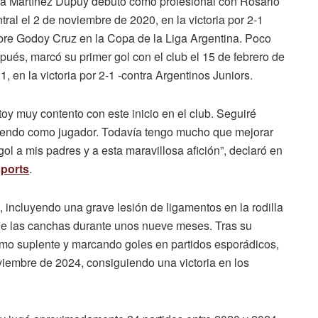
a Martínez Dupuy debutó como profesional con Rosario
tral el 2 de noviembre de 2020, en la victoria por 2-1
bre Godoy Cruz en la Copa de la Liga Argentina. Poco
pués, marcó su primer gol con el club el 15 de febrero de
1, en la victoria por 2-1 ‑contra Argentinos Juniors.
toy muy contento con este inicio en el club. Seguiré
reciendo como jugador. Todavía tengo mucho que mejorar
gol a mis padres y a esta maravillosa afición”, declaró en
Sports
.
, incluyendo una grave lesión de ligamentos en la rodilla
 de las canchas durante unos nueve meses. Tras su
mo suplente y marcando goles en partidos esporádicos,
iembre de 2024, consiguiendo una victoria en los